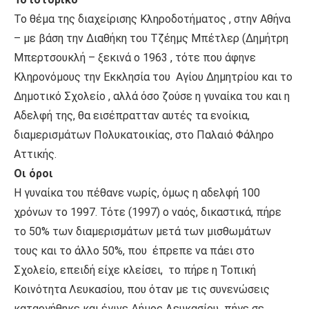
Το θέμα της διαχείρισης Κληροδοτήματος , στην Αθήνα
– με βάση την Διαθήκη του Τζέημς Μπέτλερ (Δημήτρη
Μπερτσουκλή – ξεκινά ο 1963 , τότε που άφηνε
Κληρονόμους την Εκκλησία του Αγίου Δημητρίου και το
Δημοτικό Σχολείο , αλλά όσο ζούσε η γυναίκα του και η
Αδελφή της, θα εισέπρατταν αυτές τα ενοίκια,
διαμερισμάτων Πολυκατοικίας, στο Παλαιό Φάληρο
Αττικής.
Οι όροι
Η γυναίκα του πέθανε νωρίς, όμως η αδελφή 100
χρόνων το 1997. Τότε (1997) ο ναός, δικαστικά, πήρε
το 50% των διαμερισμάτων μετά των μισθωμάτων
τους και το άλλο 50%, που έπρεπε να πάει στο
Σχολείο, επειδή είχε κλείσει, το πήρε η Τοπική
Κοινότητα Λευκασίου, που όταν με τις συνενώσεις
καταργήθηκε και έγινε Δήμος Λευκασίου πήγε σε