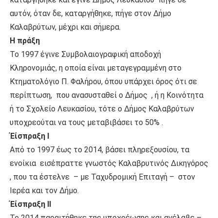
αυτόν, όταν δε, καταργήθηκε, πήγε στον Δήμο
Καλαβρύτων, μέχρι και σήμερα.
Η πράξη
Το 1997 έγινε Συμβολαιογραφική αποδοχή
Κληρονομιάς, η οποία είναι μεταγεγραμμένη στο
Κτηματολόγιο Π. Φαλήρου, όπου υπάρχει όρος ότι σε
περίπτωση, που ανασυσταθεί ο Δήμος , ή η Κοινότητα
ή το Σχολείο Λευκασίου, τότε ο Δήμος Καλαβρύτων
υποχρεούται να τους μεταβιβάσει το 50% .
Έίσπραξη Ι
Από το 1997 έως το 2014, βάσει πληρεξουσίου, τα
ενοίκια εισέπραττε γνωστός Καλαβρυτινός Δικηγόρος
, που τα έστελνε – με Ταχυδρομική Επιταγή – στον
Ιερέα και τον Δήμο.
Έίσπραξη II
Το 2014 παραιτήθηκε της υποχρέωσης και ανέλαβε –