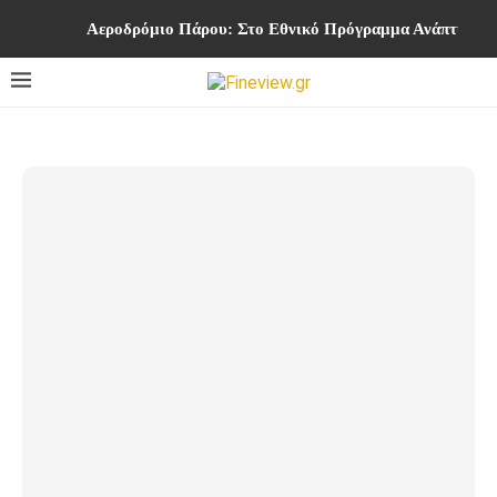
Αεροδρόμιο Πάρου: Στο Εθνικό Πρόγραμμα Ανάπτυξης η