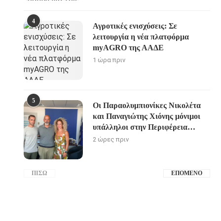
4
Αγροτικές ενισχύσεις: Σε
λειτουργία η νέα πλατφόρμα
myAGRO της ΑΑΔΕ
1 ώρα πριν
5
Οι Παραολυμπιονίκες Νικολέτα
και Παναγιώτης Χιόνης μόνιμοι
υπάλληλοι στην Περιφέρεια
Δυτικής Ελλάδας
2 ώρες πριν
ΠΊΣΩ
ΕΠΌΜΕΝΟ