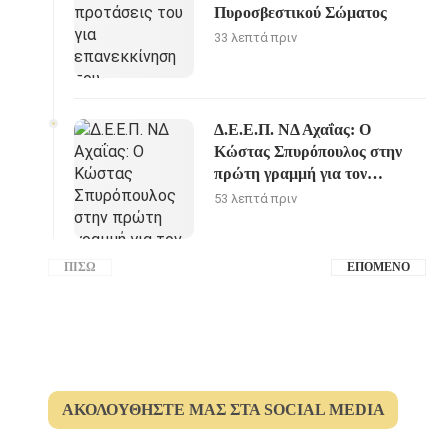
Πυροσβεστικού Σώματος
33 λεπτά πριν
Δ.Ε.Ε.Π. ΝΔ Αχαΐας: Ο
Κώστας Σπυρόπουλος στην
πρώτη γραμμή για τον
Αγροτικό Τομέα
53 λεπτά πριν
ΠΊΣΩ
ΕΠΌΜΕΝΟ
ΑΚΟΛΟΥΘΉΣΤΕ ΜΑΣ ΣΤΑ SOCIAL MEDIA