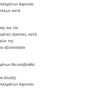
γκλημάτων Αγρινίου
 όπλων κατά
ης και την
ωμένες έρευνες, κατά
ικών της
ου αξιοποίησαν
υμένων θα υποβληθεί
μα Δίωξης
γκλημάτων Αγρινίου.