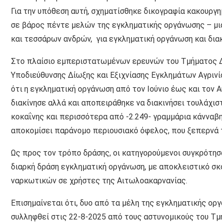
Για την υπόθεση αυτή, σχηματίσθηκε δικογραφία κακουργ
σε βάρος πέντε μελών της εγκληματικής οργάνωσης – μι
και τεσσάρων ανδρών, για εγκληματική οργάνωση και δια
Στο πλαίσιο εμπεριστατωμένων ερευνών του Τμήματος 
Υποδιεύθυνσης Δίωξης και Εξιχνίασης Εγκλημάτων Αγρινί
ότι η εγκληματική οργάνωση από τον Ιούνιο έως και τον 
διακίνησε αλλά και αποπειράθηκε να διακινήσει τουλάχισ
κοκαΐνης και περισσότερα από -2.249- γραμμάρια κάνναβ
αποκομίσει παράνομο περιουσιακό όφελος, που ξεπερνά τ
Ως προς τον τρόπο δράσης, οι κατηγορούμενοι συγκρότησ
διαρκή δράση εγκληματική οργάνωση, με αποκλειστικό σκ
ναρκωτικών σε χρήστες της Αιτωλοακαρνανίας.
Επισημαίνεται ότι, δυο από τα μέλη της εγκληματικής ορ
συλληφθεί στις 22-8-2025 από τους αστυνομικούς του Τ