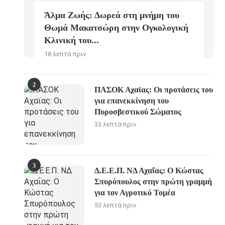
Άλμα Ζωής: Δωρεά στη μνήμη του
Θωμά Μακατσώρη στην Ογκολογική
Κλινική του...
18 λεπτά πριν
2
ΠΑΣΟΚ Αχαϊας: Οι προτάσεις του
για επανεκκίνηση του
Πυροσβεστικού Σώματος
33 λεπτά πριν
3
Δ.Ε.Ε.Π. ΝΔ Αχαΐας: Ο Κώστας
Σπυρόπουλος στην πρώτη γραμμή
για τον Αγροτικό Τομέα
53 λεπτά πριν