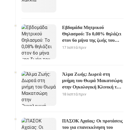
Εβδομάδα Μητρικού
Θηλασμού: Το 0,08% θηλάζει
στον 6ο μήνα της ζωής του
παιδιού
17 λεπτά πριν
Άλμα Ζωής: Δωρεά στη
μνήμη του Θωμά Μακατσώρη
στην Ογκολογική Κλινική του
ΠΓΝΠ
18 λεπτά πριν
ΠΑΣΟΚ Αχαϊας: Οι προτάσεις
του για επανεκκίνηση του