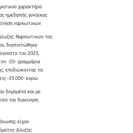
ηματικού χαρακτήρα
ας ημεδαπής γυναίκας
κίνηση ναρκωτικών.
Δίωξης Ναρκωτικών της
ου, διαπιστώθηκε
Αύγουστο του 2025,
τον -20- γραμμάρια
ης, επιδιώκοντας να
ις -35.000- ευρώ.
αν δομημένη και με
οπό την διακίνηση
γάνωσης είχαν
μήματος Δίωξης