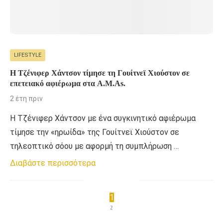
LIFESTYLE
Η Τζένιφερ Χάντσον τίμησε τη Γουίτνεϊ Χιούστον σε
επετειακό αφιέρωμα στα A.M.As.
2 έτη πριν
Η Τζένιφερ Χάντσον με ένα συγκινητικό αφιέρωμα
τίμησε την «ηρωίδα» της Γουίτνεϊ Χιούστον σε
τηλεοπτικό σόου με αφορμή τη συμπλήρωση …
Διαβάστε περισσότερα
1
2