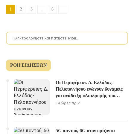
1
2
3
…
6
ΡΟΉ ΕΙΔΉΣΕΩΝ
Οι Περιφέρειες Δ. Ελλάδας-
Πελοποννήσου ενώνουν δυνάμεις
για ανάδειξη «Διαδρομής του
Ηρακλή»
14 ώρες πριν
5G παντού, 6G στον ορίζοντα