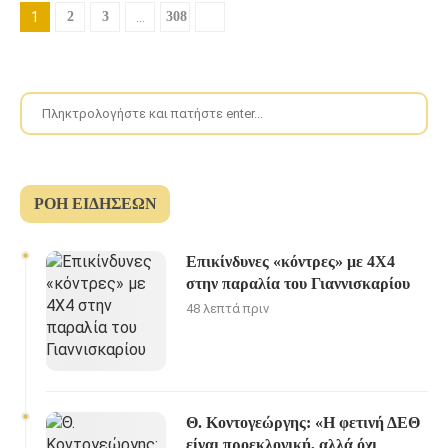
1
2
3
…
308
ΡΟΉ ΕΙΔΉΣΕΩΝ
Επικίνδυνες «κόντρες» με 4Χ4
στην παραλία του Γιαννισκαρίου
48 λεπτά πριν
Θ. Κοντογεώργης: «Η φετινή ΔΕΘ
είναι προεκλογική, αλλά όχι