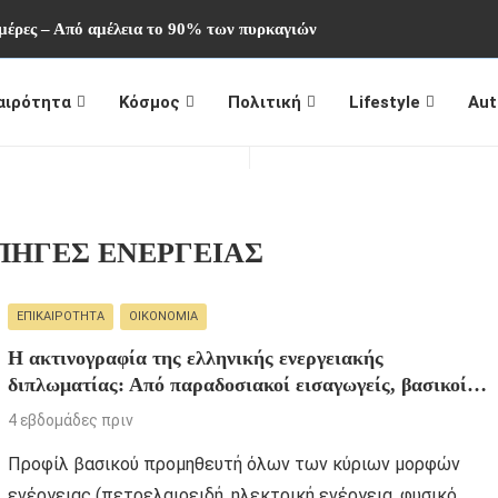
μέρες – Από αμέλεια το 90% των πυρκαγιών
αιρότητα
Κόσμος
Πολιτική
Lifestyle
Aut
ΠΗΓΈΣ ΕΝΈΡΓΕΙΑΣ
ΕΠΙΚΑΙΡΌΤΗΤΑ
ΟΙΚΟΝΟΜΊΑ
Η ακτινογραφία της ελληνικής ενεργειακής
διπλωματίας: Από παραδοσιακοί εισαγωγείς, βασικοί
προμηθευτές των Βαλκανίων
4 εβδομάδες πριν
Προφίλ βασικού προμηθευτή όλων των κύριων μορφών
ενέργειας (πετρελαιοειδή, ηλεκτρική ενέργεια, φυσικό