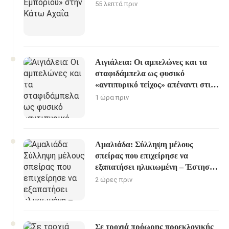
55 λεπτά πριν
Αιγιάλεια: Οι αμπελώνες και τα
σταφιδάμπελα ως φυσικό
«αντιπυρικό τείχος» απέναντι στις
καταστροφικές πυρκαγιές
1 ώρα πριν
Αμαλιάδα: Σύλληψη μέλους
σπείρας που επιχείρησε να
εξαπατήσει ηλικιωμένη – Έστησαν
καρτέρι οι αστυνομικοί
2 ώρες πριν
Σε τροχιά πρόωρης προεκλογικής