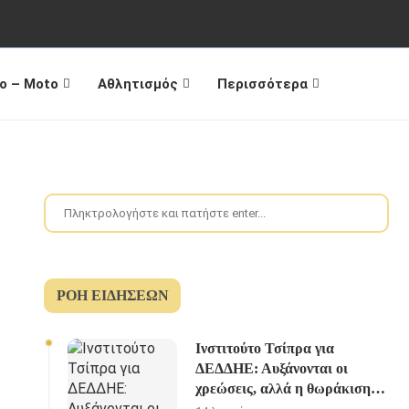
o – Moto
Αθλητισμός
Περισσότερα
ΡΟΉ ΕΙΔΉΣΕΩΝ
Ινστιτούτο Τσίπρα για
ΔΕΔΔΗΕ: Αυξάνονται οι
χρεώσεις, αλλά η θωράκιση
του δικτύου μένει πίσω