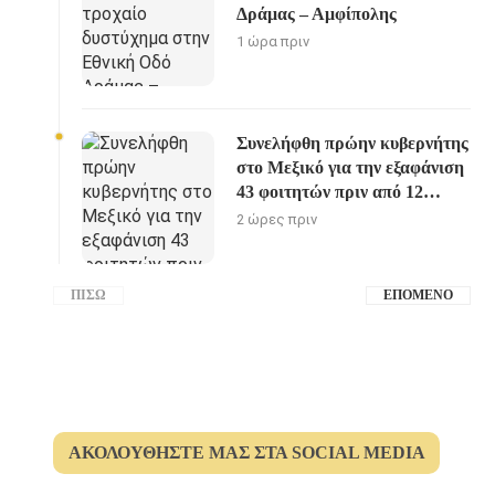
Δράμας – Αμφίπολης
1 ώρα πριν
Συνελήφθη πρώην κυβερνήτης
στο Μεξικό για την εξαφάνιση
43 φοιτητών πριν από 12
χρόνια
2 ώρες πριν
ΠΊΣΩ
ΕΠΌΜΕΝΟ
ΑΚΟΛΟΥΘΉΣΤΕ ΜΑΣ ΣΤΑ SOCIAL MEDIA