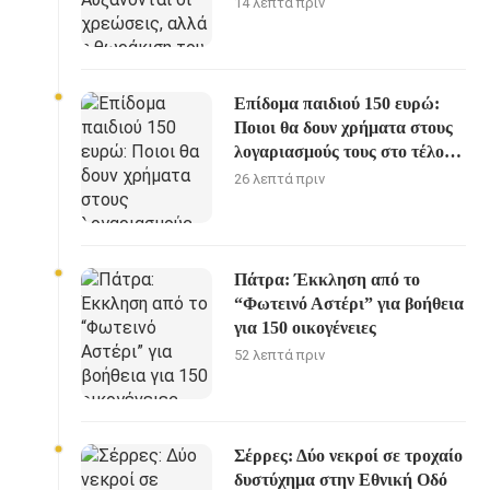
14 λεπτά πριν
Επίδομα παιδιού 150 ευρώ:
Ποιοι θα δουν χρήματα στους
λογαριασμούς τους στο τέλος
Αυγούστου
26 λεπτά πριν
Πάτρα: Έκκληση από το
“Φωτεινό Αστέρι” για βοήθεια
για 150 οικογένειες
52 λεπτά πριν
Σέρρες: Δύο νεκροί σε τροχαίο
δυστύχημα στην Εθνική Οδό