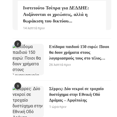
Ινστιτούτο Τσίπρα για ΔΕΔΔΗΕ:
Αυξάνονται οι χρεώσεις, αλλά η
θωράκιση του δικτύου...
14 λεπτά πριν
2
Επίδομα παιδιού 150 ευρώ: Ποιοι
θα δουν χρήματα στους
λογαριασμούς τους στο τέλος
Αυγούστου
26 λεπτά πριν
3
Σέρρες: Δύο νεκροί σε τροχαίο
δυστύχημα στην Εθνική Οδό
Δράμας – Αμφίπολης
1 ώρα πριν