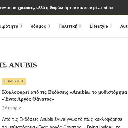
ονται οι χρεώσεις, αλλά η θωράκιση του δικτύου μένει πίσω
αιρότητα
Κόσμος
Πολιτική
Lifestyle
Aut
ΙΣ ANUBIS
ΠΟΛΙΤΙΣΜΌΣ
Κυκλοφορεί από τις Εκδόσεις «Anubis» το μυθιστόρημα
«Ένας Αργός Θάνατος»
2 έτη πριν
Από τις Εκδόσεις Anubis έγινε γνωστό πως κυκλοφόρησε
το μυθιστόρημα «Ένας Αργός Θάνατος – Dying Inside», το