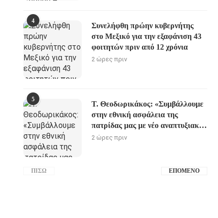
4
Συνελήφθη πρώην κυβερνήτης
στο Μεξικό για την εξαφάνιση 43
φοιτητών πριν από 12 χρόνια
2 ώρες πριν
5
Τ. Θεοδωρικάκος: «Συμβάλλουμε
στην εθνική ασφάλεια της
πατρίδας μας με νέο αναπτυξιακό
καθεστώς για την Άμυνα»
2 ώρες πριν
ΠΊΣΩ
ΕΠΌΜΕΝΟ