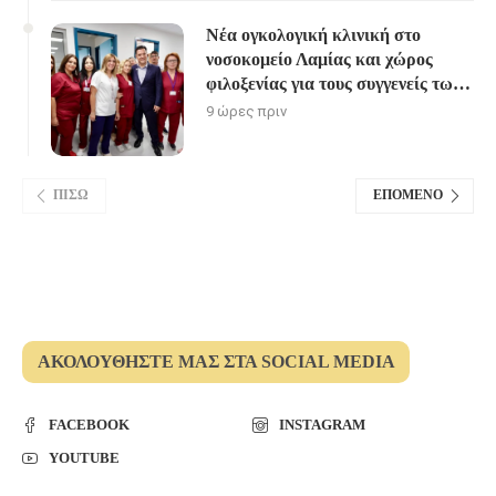
Νέα ογκολογική κλινική στο
νοσοκομείο Λαμίας και χώρος
φιλοξενίας για τους συγγενείς των
ασθενών
9 ώρες πριν
ΠΊΣΩ
ΕΠΌΜΕΝΟ
ΑΚΟΛΟΥΘΉΣΤΕ ΜΑΣ ΣΤΑ SOCIAL MEDIA
FACEBOOK
INSTAGRAM
YOUTUBE