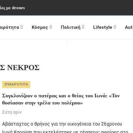
ίες με drones
αιρότητα
Κόσμος
Πολιτική
Lifestyle
Aut
Σ ΝΕΚΡΟΣ
ΕΠΙΚΑΙΡΌΤΗΤΑ
Συγκλονίζουν ο πατέρας και ο θείος του Ιωνά: «Τον
θυσίασαν στην τρέλα του πολέμου»
2 έτη πριν
Αβάσταχτος ο θρήνος για την οικογένεια του 26χρονου
Ιωνά Καρούση που εκτελέστηκε με τέσσερις σφαίρες στο