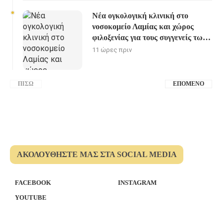
Νέα ογκολογική κλινική στο
νοσοκομείο Λαμίας και χώρος
φιλοξενίας για τους συγγενείς των
ασθενών
11 ώρες πριν
ΠΊΣΩ
ΕΠΌΜΕΝΟ
ΑΚΟΛΟΥΘΉΣΤΕ ΜΑΣ ΣΤΑ SOCIAL MEDIA
FACEBOOK
INSTAGRAM
YOUTUBE