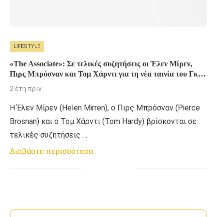
LIFESTYLE
«The Associate»: Σε τελικές συζητήσεις oι Έλεν Μίρεν,
Πιρς Μπρόσναν και Τομ Χάρντι για τη νέα ταινία του Γκάι
Ρίτσι
2 έτη πριν
H Έλεν Μίρεν (Helen Mirren), ο Πιρς Μπρόσναν (Pierce
Brosnan) και ο Τομ Χάρντι (Tom Hardy) βρίσκονται σε
τελικές συζητήσεις …
Διαβάστε περισσότερα