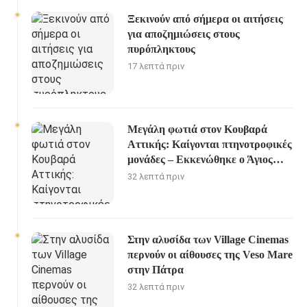
Ξεκινούν από σήμερα οι αιτήσεις
για αποζημιώσεις στους
πυρόπληκτους
17 λεπτά πριν
Μεγάλη φωτιά στον Κουβαρά
Αττικής: Καίγονται πτηνοτροφικές
μονάδες – Εκκενώθηκε ο Άγιος
Στυλιανός
32 λεπτά πριν
Στην αλυσίδα των Village Cinemas
περνούν οι αίθουσες της Veso Mare
στην Πάτρα
32 λεπτά πριν