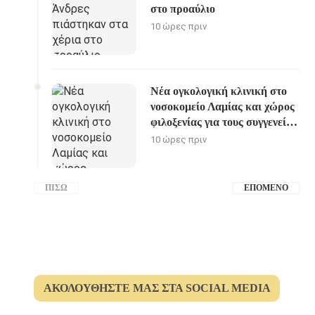
στο προαύλιο
10 ώρες πριν
Νέα ογκολογική κλινική στο
νοσοκομείο Λαμίας και χώρος
φιλοξενίας για τους συγγενείς
των ασθενών
10 ώρες πριν
ΠΊΣΩ
ΕΠΌΜΕΝΟ
ΑΚΟΛΟΥΘΉΣΤΕ ΜΑΣ ΣΤΑ SOCIAL MEDIA