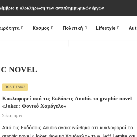
εκέμβριο η ολοκλήρωση των αντιπλημμυρικών έργων
αιρότητα
Κόσμος
Πολιτική
Lifestyle
Aut
IC NOVEL
ΠΟΛΙΤΙΣΜΌΣ
Κυκλοφορεί από τις Εκδόσεις Anubis το graphic novel
«Joker: Φονικό Χαμόγελο»
2 έτη πριν
Από τις Εκδόσεις Anubis ανακοινώθηκε ότι κυκλοφορεί το
graphic novel «Joker: Φονικό Χαμόγελο» των Jeff Lemire και