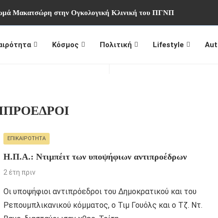
Θωμά Μακατσώρη στην Ογκολογική Κλινική του ΠΓΝΠ
αιρότητα
Κόσμος
Πολιτική
Lifestyle
Aut
ΙΠΡΟΕΔΡΟΙ
ΕΠΙΚΑΙΡΌΤΗΤΑ
Η.Π.Α.: Ντιμπέιτ των υποψήφιων αντιπροέδρων
2 έτη πριν
Οι υποψήφιοι αντιπρόεδροι του Δημοκρατικού και του
Ρεπουμπλικανικού κόμματος, ο Τιμ Γουόλς και ο Τζ. Ντ.