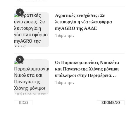
4
Αγροτικές ενισχύσεις: Σε
λειτουργία η νέα πλατφόρμα
myAGRO της ΑΑΔΕ
1 ώρα πριν
5
Οι Παραολυμπιονίκες Νικολέτα
και Παναγιώτης Χιόνης μόνιμοι
υπάλληλοι στην Περιφέρεια
Δυτικής Ελλάδας
1 ώρα πριν
ΠΊΣΩ
ΕΠΌΜΕΝΟ