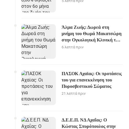
5 λεπτά πριν
Άλμα Ζωής: Δωρεά στη
μνήμη του Θωμά Μακατσώρη
στην Ογκολογική Κλινική του
ΠΓΝΠ
6 λεπτά πριν
ΠΑΣΟΚ Αχαϊας: Οι προτάσεις
του για επανεκκίνηση του
Πυροσβεστικού Σώματος
21 λεπτά πριν
Δ.Ε.Ε.Π. ΝΔ Αχαΐας: Ο
Κώστας Σπυρόπουλος στην