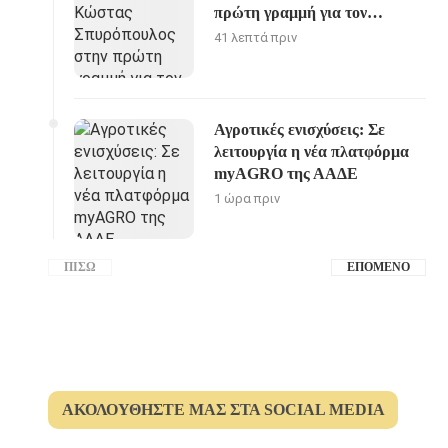
πρώτη γραμμή για τον
Αγροτικό Τομέα
41 λεπτά πριν
Αγροτικές ενισχύσεις: Σε
λειτουργία η νέα πλατφόρμα
myAGRO της ΑΑΔΕ
1 ώρα πριν
ΠΊΣΩ
ΕΠΌΜΕΝΟ
ΑΚΟΛΟΥΘΉΣΤΕ ΜΑΣ ΣΤΑ SOCIAL MEDIA