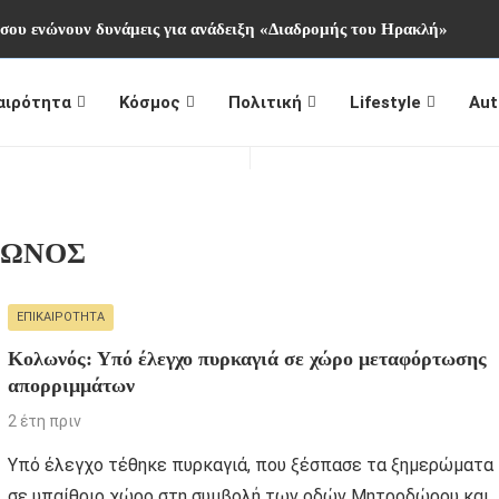
ήσου ενώνουν δυνάμεις για ανάδειξη «Διαδρομής του Ηρακλή»
αιρότητα
Κόσμος
Πολιτική
Lifestyle
Aut
ΛΩΝΟΣ
ΕΠΙΚΑΙΡΌΤΗΤΑ
Κολωνός: Υπό έλεγχο πυρκαγιά σε χώρο μεταφόρτωσης
απορριμμάτων
2 έτη πριν
Υπό έλεγχο τέθηκε πυρκαγιά, που ξέσπασε τα ξημερώματα
σε υπαίθριο χώρο στη συμβολή των οδών Μητροδώρου και