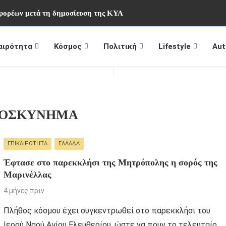
 φορέων μετά τη δημοσίευση της ΚΥΑ
αιρότητα
Κόσμος
Πολιτική
Lifestyle
Aut
ΡΟΣΚΥΝΗΜΑ
ΕΠΙΚΑΙΡΌΤΗΤΑ
ΕΛΛΆΔΑ
Έφτασε στο παρεκκλήσι της Μητρόπολης η σορός της
Μαρινέλλας
4 μήνες πριν
Πλήθος κόσμου έχει συγκεντρωθεί στο παρεκκλήσι του
Ιερού Ναού Αγίου Ελευθερίου, ώστε να πουν το τελευταίο