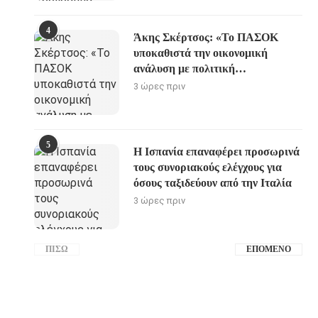
4
Άκης Σκέρτσος: «Το ΠΑΣΟΚ
υποκαθιστά την οικονομική
ανάλυση με πολιτική
προπαγάνδα»
3 ώρες πριν
5
Η Ισπανία επαναφέρει προσωρινά
τους συνοριακούς ελέγχους για
όσους ταξιδεύουν από την Ιταλία
3 ώρες πριν
ΠΊΣΩ
ΕΠΌΜΕΝΟ