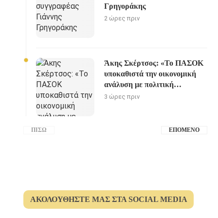
Γρηγοράκης
2 ώρες πριν
Άκης Σκέρτσος: «Το ΠΑΣΟΚ
υποκαθιστά την οικονομική
ανάλυση με πολιτική
προπαγάνδα»
3 ώρες πριν
ΠΊΣΩ
ΕΠΌΜΕΝΟ
ΑΚΟΛΟΥΘΉΣΤΕ ΜΑΣ ΣΤΑ SOCIAL MEDIA