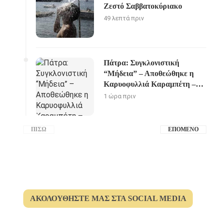
Ζεστό Σαββατοκύριακο
49 λεπτά πριν
Πάτρα: Συγκλονιστική
“Μήδεια” – Αποθεώθηκε η
Καρυοφυλλιά Καραμπέτη –
ΦΩΤΟ
1 ώρα πριν
ΠΊΣΩ
ΕΠΌΜΕΝΟ
ΑΚΟΛΟΥΘΉΣΤΕ ΜΑΣ ΣΤΑ SOCIAL MEDIA