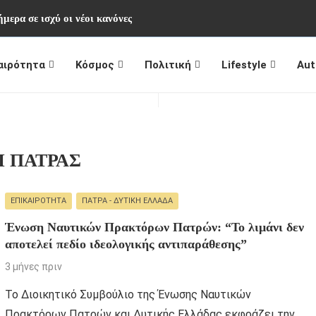
μερα σε ισχύ οι νέοι κανόνες
αιρότητα
Κόσμος
Πολιτική
Lifestyle
Aut
Ι ΠΑΤΡΑΣ
ΕΠΙΚΑΙΡΌΤΗΤΑ
ΠΆΤΡΑ - ΔΥΤΙΚΉ ΕΛΛΆΔΑ
Ένωση Ναυτικών Πρακτόρων Πατρών: “Το λιμάνι δεν
αποτελεί πεδίο ιδεολογικής αντιπαράθεσης”
3 μήνες πριν
Το Διοικητικό Συμβούλιο της Ένωσης Ναυτικών
Πρακτόρων Πατρών και Δυτικής Ελλάδας εκφράζει την