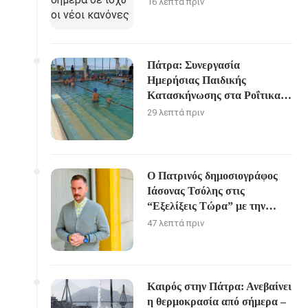
16 λεπτά πριν
Πάτρα: Συνεργασία
Ημερήσιας Παιδικής
Κατασκήνωσης στα Ροΐτικα
με τον ΝΟΠ
29 λεπτά πριν
Ο Πατρινός δημοσιογράφος
Ιάσονας Τσόλης στις
“Εξελίξεις Τώρα” με την
Αναστασία Γιάμαλη
47 λεπτά πριν
Καιρός στην Πάτρα: Ανεβαίνει
η θερμοκρασία από σήμερα –