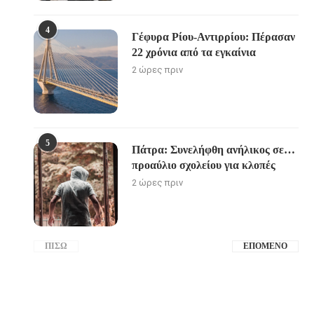
4
Γέφυρα Ρίου-Αντιρρίου: Πέρασαν
22 χρόνια από τα εγκαίνια
2 ώρες πριν
5
Πάτρα: Συνελήφθη ανήλικος σε…
προαύλιο σχολείου για κλοπές
2 ώρες πριν
ΠΊΣΩ
ΕΠΌΜΕΝΟ