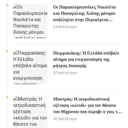
Οι Παραολυμπιονίκες Νικολέτα
και Παναγιώτης Χιόνης μόνιμοι
υπάλληλοι στην Περιφέρεια
Δυτικής Ελλάδας
24 λεπτά πριν
Πιερρακάκης: Η Ελλάδα υπέβαλε
αίτημα για ενεργοποίηση της
ρήτρας διαφυγής
47 λεπτά πριν
Μυστράς: Η ιατροδικαστική
εξέταση «κλειδί» για τον θάνατο
του 90χρονου που έκρυβε ο γιος του
στον καταψύκτη
52 λεπτά πριν