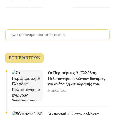
ΡΟΉ ΕΙΔΉΣΕΩΝ
Οι Περιφέρειες Δ. Ελλάδας-
Πελοποννήσου ενώνουν δυνάμεις
για ανάδειξη «Διαδρομής του
Ηρακλή»
6 ώρες πριν
5G παντού, 6G στον ορίζοντα