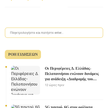
ΡΟΉ ΕΙΔΉΣΕΩΝ
Οι Περιφέρειες Δ. Ελλάδας-
Πελοποννήσου ενώνουν δυνάμεις
για ανάδειξη «Διαδρομής του
Ηρακλή»
12 ώρες πριν
5G παντού, 6G στον ορίζοντα