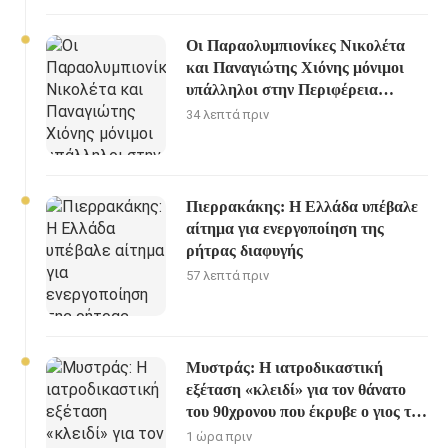
Οι Παραολυμπιονίκες Νικολέτα
και Παναγιώτης Χιόνης μόνιμοι
υπάλληλοι στην Περιφέρεια
Δυτικής Ελλάδας
34 λεπτά πριν
Πιερρακάκης: Η Ελλάδα υπέβαλε
αίτημα για ενεργοποίηση της
ρήτρας διαφυγής
57 λεπτά πριν
Μυστράς: Η ιατροδικαστική
εξέταση «κλειδί» για τον θάνατο
του 90χρονου που έκρυβε ο γιος του
στον καταψύκτη
1 ώρα πριν