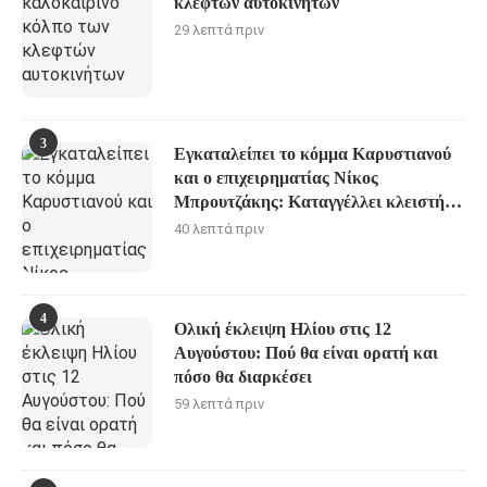
κλεφτών αυτοκινήτων
29 λεπτά πριν
3
Εγκαταλείπει το κόμμα Καρυστιανού
και ο επιχειρηματίας Νίκος
Μπρουτζάκης: Καταγγέλλει κλειστή
κάστα, «λένε προδότες και
40 λεπτά πριν
πληρωμένους όσους αποχωρούν»
4
Ολική έκλειψη Ηλίου στις 12
Αυγούστου: Πού θα είναι ορατή και
πόσο θα διαρκέσει
59 λεπτά πριν