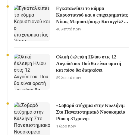
Εγκαταλείπει το κόμμα
Καρυστιανού και ο επιχειρηματίας
Νίκος Μπρουτζάκης: Καταγγέλλει
κλειστή κάστα, «λένε προδότες και
40 λεπτά πριν
πληρωμένους όσους αποχωρούν»
Ολική έκλειψη Ηλίου στις 12
Αυγούστου: Πού θα είναι ορατή
και πόσο θα διαρκέσει
59 λεπτά πριν
«Σοβαρό ατύχημα στην Κυλλήνη:
Στο Πανεπιστημιακό Νοσοκομείο
Ρίου η 31χρονη»
1 ώρα πριν