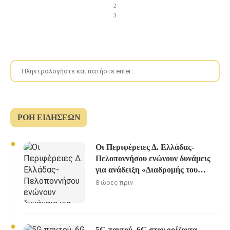
2
3
ΡΟΉ ΕΙΔΉΣΕΩΝ
Οι Περιφέρειες Δ. Ελλάδας-
Πελοποννήσου ενώνουν δυνάμεις
για ανάδειξη «Διαδρομής του
Ηρακλή»
8 ώρες πριν
5G παντού, 6G στον ορίζοντα