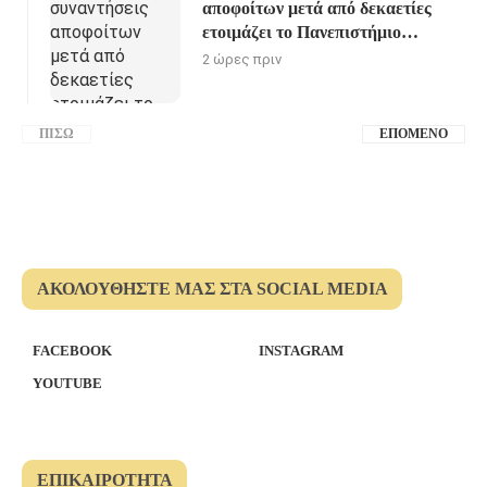
αποφοίτων μετά από δεκαετίες
ετοιμάζει το Πανεπιστήμιο
Πατρών
2 ώρες πριν
ΠΊΣΩ
ΕΠΌΜΕΝΟ
ΑΚΟΛΟΥΘΉΣΤΕ ΜΑΣ ΣΤΑ SOCIAL MEDIA
FACEBOOK
INSTAGRAM
YOUTUBE
ΕΠΙΚΑΙΡΌΤΗΤΑ