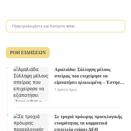
ΡΟΉ ΕΙΔΉΣΕΩΝ
Αμαλιάδα: Σύλληψη μέλους
σπείρας που επιχείρησε να
εξαπατήσει ηλικιωμένη – Έστησαν
καρτέρι οι αστυνομικοί
1 λεπτό πριν
Σε τροχιά πρόωρης προεκλογικής
ετοιμότητας τα κομματικά
επιτελεία ενόψει ΔΕΘ