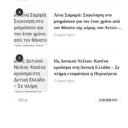
4
Λένα Σαμαρά: Συγκίνηση στο
μνημόσυνο για τον έναν χρόνο από
τον θάνατο της κόρης του Αντώνη
Σαμαρά
2 ώρες πριν
5
Ιός Δυτικού Νείλου: Κανένα
κρούσμα στη Δυτική Ελλάδα – Σε
πλήρη ετοιμότητα η Περιφέρεια
2 ώρες πριν
ΠΊΣΩ
ΕΠΌΜΕΝΟ