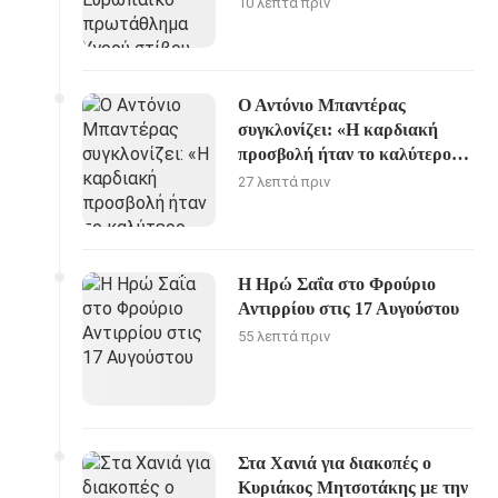
10 λεπτά πριν
Ο Αντόνιο Μπαντέρας
συγκλονίζει: «Η καρδιακή
προσβολή ήταν το καλύτερο
πράγμα που μου συνέβη»
27 λεπτά πριν
Η Ηρώ Σαΐα στο Φρούριο
Αντιρρίου στις 17 Αυγούστου
55 λεπτά πριν
Στα Χανιά για διακοπές ο
Κυριάκος Μητσοτάκης με την