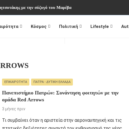
Μητσοτάκης με την σύζυγό του Μαρέβα
αιρότητα
Κόσμος
Πολιτική
Lifestyle
Aut
ARROWS
ΕΠΙΚΑΙΡΌΤΗΤΑ
ΠΆΤΡΑ - ΔΥΤΙΚΉ ΕΛΛΆΔΑ
Πανεπιστήμιο Πατρών: Συνάντηση φοιτητών με την
ομάδα Red Arrows
3 μήνες πριν
Τι συμβαίνει όταν η αριστεία στην αεροναυπηγική και τις
πτητικές δεξιότητες συναντά τον ενθουσιασμό της νέας