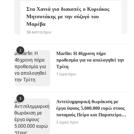
Στα Χανιά για διακοπές ο Κυριάκος
Μητσοτάκης με την σύζυγό του
Μαρέβα
58 λεπτά πριν
2
Marfin: Η 46χρονη πήρε
προθεσμία για να απολογηθεί την
Τρίτη
1 ώρα πριν
3
Αντιπλημμυρική θωράκιση με
έργα ύψους 5.000.000 ευρώ στους
ποταμούς Πείρο και Παραπείρο
της Π.Ε. Αχαίας
2 ώρες πριν