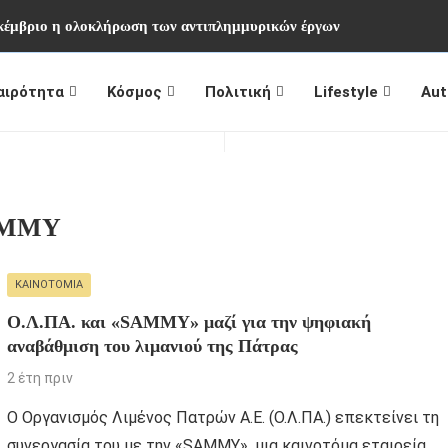
εκέμβριο η ολοκλήρωση των αντιπλημμυρικών έργων
αιρότητα
Κόσμος
Πολιτική
Lifestyle
Aut
MMY
ΚΑΙΝΟΤΟΜΊΑ
Ο.Λ.ΠΑ. και «SAMMY» μαζί για την ψηφιακή
αναβάθμιση του λιμανιού της Πάτρας
2 έτη πριν
Ο Οργανισμός Λιμένος Πατρών Α.Ε. (Ο.Λ.ΠΑ.) επεκτείνει τη
συνεργασία του με την «SAMMY», μια καινοτόμα εταιρεία