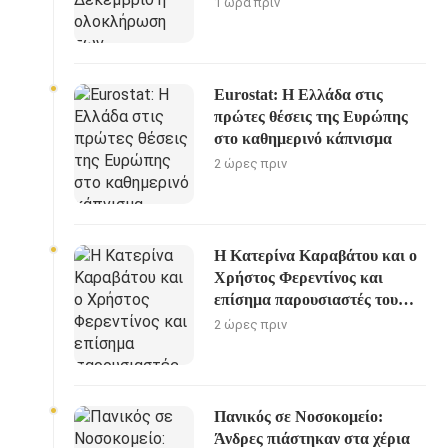
1 ώρα πριν
Eurostat: Η Ελλάδα στις
πρώτες θέσεις της Ευρώπης
στο καθημερινό κάπνισμα
2 ώρες πριν
Η Κατερίνα Καραβάτου και ο
Χρήστος Φερεντίνος και
επίσημα παρουσιαστές του
«Στούντιο 4»
2 ώρες πριν
Πανικός σε Νοσοκομείο:
Άνδρες πιάστηκαν στα χέρια