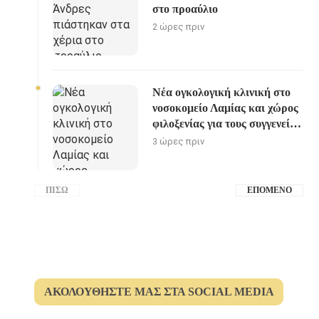
στο προαύλιο
2 ώρες πριν
Νέα ογκολογική κλινική στο
νοσοκομείο Λαμίας και χώρος
φιλοξενίας για τους συγγενείς
των ασθενών
3 ώρες πριν
ΠΊΣΩ
ΕΠΌΜΕΝΟ
ΑΚΟΛΟΥΘΉΣΤΕ ΜΑΣ ΣΤΑ SOCIAL MEDIA