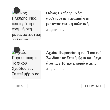
4
Θάνος Πλεύρης: Νέα
αυστηρότερη γραμμή στη
μεταναστευτική πολιτική
3 ώρες πριν
5
Αχαΐα: Παρουσίαση του Τοπικού
Σχεδίου τον Σεπτέμβριο και έργα
άνω των 10 εκατ. ευρώ στα
Καλάβρυτα
4 ώρες πριν
ΠΊΣΩ
ΕΠΌΜΕΝΟ