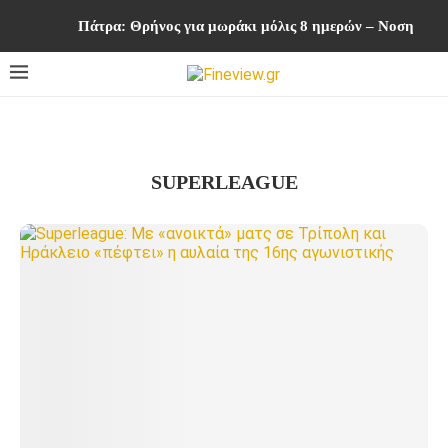
Πάτρα: Θρήνος για μωράκι μόλις 8 ημερών – Νοσηλευ
SUPERLEAGUE