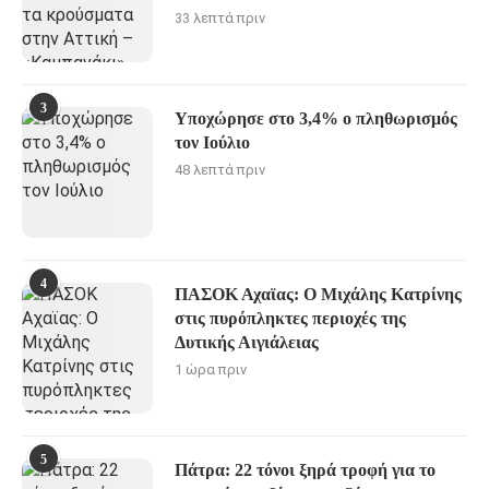
Αθηνών
33 λεπτά πριν
3
Υποχώρησε στο 3,4% ο πληθωρισμός
τον Ιούλιο
48 λεπτά πριν
4
ΠΑΣΟΚ Αχαϊας: Ο Μιχάλης Κατρίνης
στις πυρόπληκτες περιοχές της
Δυτικής Αιγιάλειας
1 ώρα πριν
5
Πάτρα: 22 τόνοι ξηρά τροφή για το