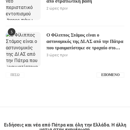
από στρατιωτική βάση
2 ώρες πριν
5
Ο Φίλιππος Στάμος είναι ο
αστυνομικός της ΔΙ.ΑΣ από την Πάτρα
που τραυματίστηκε σε τροχαίο στο
Σούνιο
3 ώρες πριν
ΠΊΣΩ
ΕΠΌΜΕΝΟ
Ειδήσεις και νέα από Πάτρα και όλη την Ελλάδα. Η άλλη
ματια στην ενημέρωση.