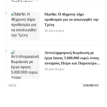
Marfin: Η 46χρονη πήρε
προθεσμία για να απολογηθεί την
Τρίτη
43 λεπτά πριν
Αντιπλημμυρική θωράκιση με
έργα ύψους 5.000.000 ευρώ στους
ποταμούς Πείρο και Παραπείρο
της Π.Ε. Αχαίας
56 λεπτά πριν
ΠΊΣΩ
ΕΠΌΜΕΝΟ