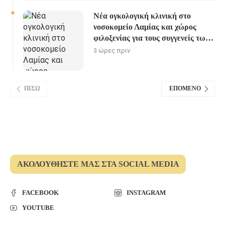
Νέα ογκολογική κλινική στο
νοσοκομείο Λαμίας και χώρος
φιλοξενίας για τους συγγενείς των
ασθενών
3 ώρες πριν
ΠΊΣΩ
ΕΠΌΜΕΝΟ
ΑΚΟΛΟΥΘΉΣΤΕ ΜΑΣ ΣΤΑ SOCIAL MEDIA
FACEBOOK
INSTAGRAM
YOUTUBE