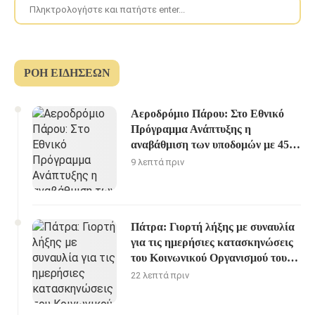
ΡΟΉ ΕΙΔΉΣΕΩΝ
Αεροδρόμιο Πάρου: Στο Εθνικό
Πρόγραμμα Ανάπτυξης η
αναβάθμιση των υποδομών με 45,4
εκατ. ευρώ
9 λεπτά πριν
Πάτρα: Γιορτή λήξης με συναυλία
για τις ημερήσιες κατασκηνώσεις
του Κοινωνικού Οργανισμού του
Δήμου
22 λεπτά πριν