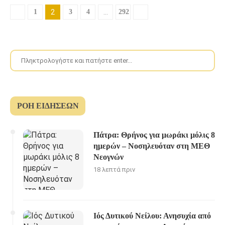
1
2
3
4
…
292
ΡΟΉ ΕΙΔΉΣΕΩΝ
Πάτρα: Θρήνος για μωράκι μόλις 8
ημερών – Νοσηλευόταν στη ΜΕΘ
Νεογνών
18 λεπτά πριν
Ιός Δυτικού Νείλου: Ανησυχία από