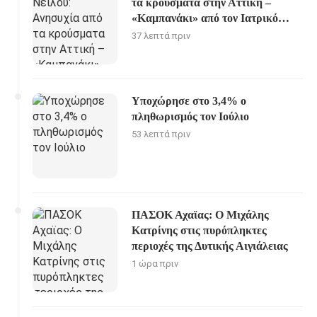
τα κρούσματα στην Αττική –
«Καμπανάκι» από τον Ιατρικό
Σύλλογο Αθηνών
37 λεπτά πριν
Υποχώρησε στο 3,4% ο
πληθωρισμός τον Ιούλιο
53 λεπτά πριν
ΠΑΣΟΚ Αχαϊας: Ο Μιχάλης
Κατρίνης στις πυρόπληκτες
περιοχές της Δυτικής Αιγιάλειας
1 ώρα πριν