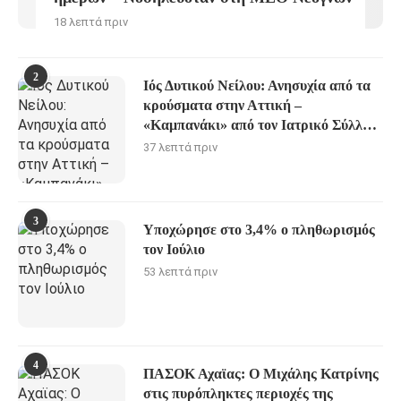
18 λεπτά πριν
2
Ιός Δυτικού Νείλου: Ανησυχία από τα
κρούσματα στην Αττική –
«Καμπανάκι» από τον Ιατρικό Σύλλογο
Αθηνών
37 λεπτά πριν
3
Υποχώρησε στο 3,4% ο πληθωρισμός
τον Ιούλιο
53 λεπτά πριν
4
ΠΑΣΟΚ Αχαϊας: Ο Μιχάλης Κατρίνης
στις πυρόπληκτες περιοχές της