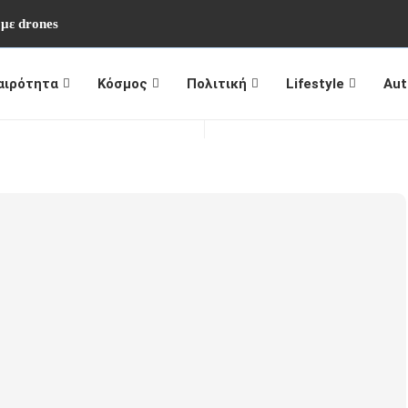
 με drones
αιρότητα
Κόσμος
Πολιτική
Lifestyle
Aut