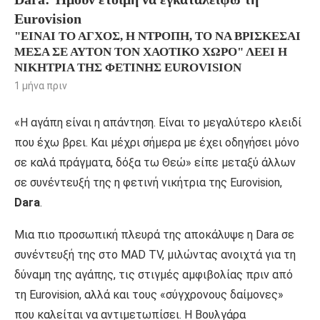
Eurovision
"ΕΊΝΑΙ ΤΟ ΆΓΧΟΣ, Η ΝΤΡΟΠΉ, ΤΟ ΝΑ ΒΡΊΣΚΕΣΑΙ
ΜΈΣΑ ΣΕ ΑΥΤΌΝ ΤΟΝ ΧΑΟΤΙΚΌ ΧΏΡΟ" ΛΈΕΙ Η
ΝΙΚΉΤΡΙΑ ΤΗΣ ΦΕΤΙΝΉΣ EUROVISION
1 μήνα πριν
«Η αγάπη είναι η απάντηση. Είναι το μεγαλύτερο κλειδί
που έχω βρει. Και μέχρι σήμερα με έχει οδηγήσει μόνο
σε καλά πράγματα, δόξα τω Θεώ» είπε μεταξύ άλλων
σε συνέντευξή της η φετινή νικήτρια της Eurovision,
Dara
.
Μια πιο προσωπική πλευρά της αποκάλυψε η Dara σε
συνέντευξή της στο MAD TV, μιλώντας ανοιχτά για τη
δύναμη της αγάπης, τις στιγμές αμφιβολίας πριν από
τη Eurovision, αλλά και τους «σύγχρονους δαίμονες»
που καλείται να αντιμετωπίσει. Η Βουλγάρα