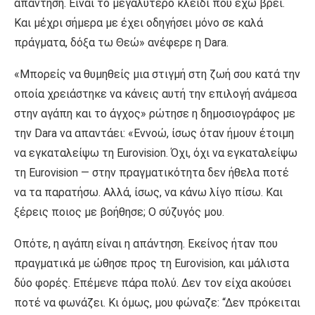
απάντηση. Είναι το μεγαλύτερο κλειδί που έχω βρει.
Και μέχρι σήμερα με έχει οδηγήσει μόνο σε καλά
πράγματα, δόξα τω Θεώ» ανέφερε η Dara.
«Μπορείς να θυμηθείς μια στιγμή στη ζωή σου κατά την
οποία χρειάστηκε να κάνεις αυτή την επιλογή ανάμεσα
στην αγάπη και το άγχος» ρώτησε η δημοσιογράφος με
την Dara να απαντάει: «Εννοώ, ίσως όταν ήμουν έτοιμη
να εγκαταλείψω τη Eurovision. Όχι, όχι να εγκαταλείψω
τη Eurovision — στην πραγματικότητα δεν ήθελα ποτέ
να τα παρατήσω. Αλλά, ίσως, να κάνω λίγο πίσω. Και
ξέρεις ποιος με βοήθησε; Ο σύζυγός μου.
Οπότε, η αγάπη είναι η απάντηση. Εκείνος ήταν που
πραγματικά με ώθησε προς τη Eurovision, και μάλιστα
δύο φορές. Επέμενε πάρα πολύ. Δεν τον είχα ακούσει
ποτέ να φωνάζει. Κι όμως, μου φώναζε: “Δεν πρόκειται