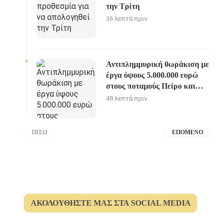
την Τρίτη
36 λεπτά πριν
Αντιπλημμυρική θωράκιση με
έργα ύψους 5.000.000 ευρώ
στους ποταμούς Πείρο και
Παραπείρο της Π.Ε. Αχαίας
49 λεπτά πριν
ΠΊΣΩ
ΕΠΌΜΕΝΟ
ΑΚΟΛΟΥΘΉΣΤΕ ΜΑΣ ΣΤΑ SOCIAL MEDIA