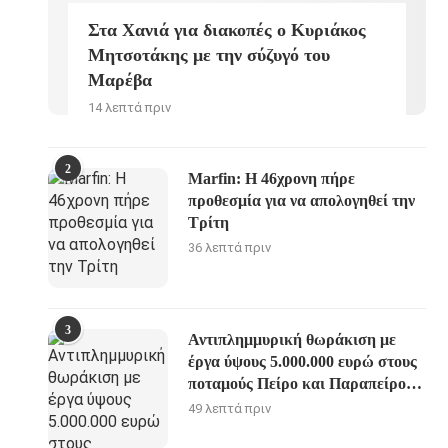
Στα Χανιά για διακοπές ο Κυριάκος
Μητσοτάκης με την σύζυγό του
Μαρέβα
14 λεπτά πριν
2
Marfin: Η 46χρονη πήρε
προθεσμία για να απολογηθεί την
Τρίτη
36 λεπτά πριν
3
Αντιπλημμυρική θωράκιση με
έργα ύψους 5.000.000 ευρώ στους
ποταμούς Πείρο και Παραπείρο
της Π.Ε. Αχαίας
49 λεπτά πριν