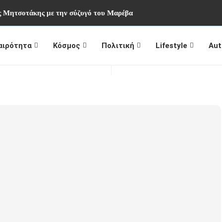
ος Μητσοτάκης με την σύζυγό του Μαρέβα
αιρότητα
Κόσμος
Πολιτική
Lifestyle
Aut