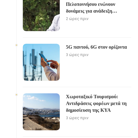
Πελοποννήσου ενώνουν
δυνάμεις για ανάδειξη
«Διαδρομής του Ηρακλή»
2 ώρες πριν
5G παντού, 6G στον ορίζοντα
3 ώρες πριν
Χωροταξικό Τουρισμού:
Αντιδράσεις φορέων μετά τη
δημοσίευση της ΚΥΑ
3 ώρες πριν