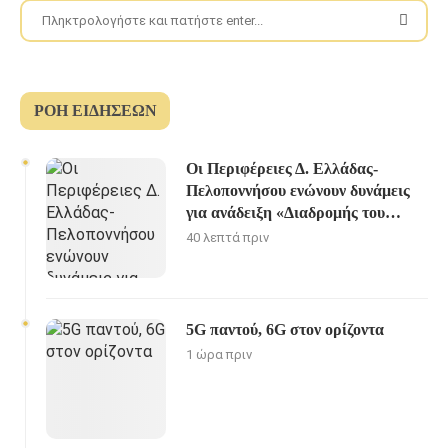
ΡΟΉ ΕΙΔΉΣΕΩΝ
Οι Περιφέρειες Δ. Ελλάδας-
Πελοποννήσου ενώνουν δυνάμεις
για ανάδειξη «Διαδρομής του
Ηρακλή»
40 λεπτά πριν
5G παντού, 6G στον ορίζοντα
1 ώρα πριν