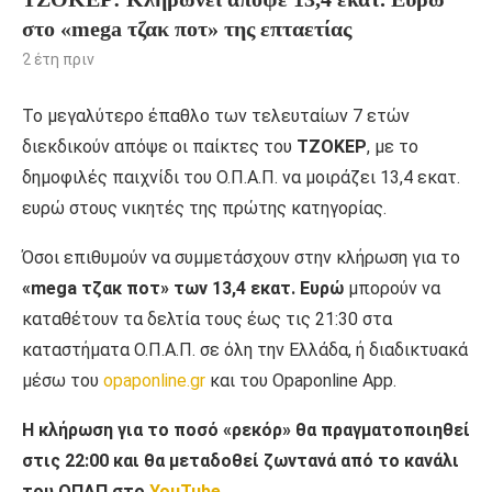
στο «mega τζακ ποτ» της επταετίας
2 έτη πριν
Το μεγαλύτερο έπαθλο των τελευταίων 7 ετών
διεκδικούν απόψε οι παίκτες του
ΤΖΟΚΕΡ
, με το
δημοφιλές παιχνίδι του Ο.Π.Α.Π. να μοιράζει 13,4 εκατ.
ευρώ στους νικητές της πρώτης κατηγορίας.
Όσοι επιθυμούν να συμμετάσχουν στην κλήρωση για το
«mega τζακ ποτ» των 13,4 εκατ. Ευρώ
μπορούν να
καταθέτουν τα δελτία τους έως τις 21:30 στα
καταστήματα Ο.Π.Α.Π. σε όλη την Ελλάδα, ή διαδικτυακά
μέσω του
opaponline.gr
και του Opaponline App.
Η κλήρωση για το ποσό «ρεκόρ» θα πραγματοποιηθεί
στις 22:00 και θα μεταδοθεί ζωντανά από το κανάλι
του ΟΠΑΠ στο
YouTube
.