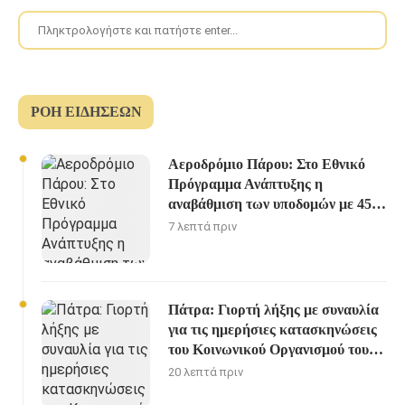
ΡΟΉ ΕΙΔΉΣΕΩΝ
Αεροδρόμιο Πάρου: Στο Εθνικό
Πρόγραμμα Ανάπτυξης η
αναβάθμιση των υποδομών με 45,4
εκατ. ευρώ
7 λεπτά πριν
Πάτρα: Γιορτή λήξης με συναυλία
για τις ημερήσιες κατασκηνώσεις
του Κοινωνικού Οργανισμού του
Δήμου
20 λεπτά πριν