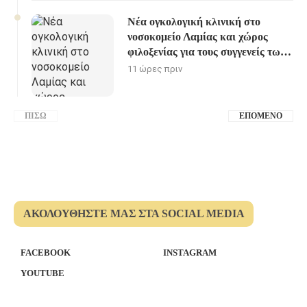
Νέα ογκολογική κλινική στο
νοσοκομείο Λαμίας και χώρος
φιλοξενίας για τους συγγενείς των
ασθενών
11 ώρες πριν
ΠΊΣΩ
ΕΠΌΜΕΝΟ
ΑΚΟΛΟΥΘΉΣΤΕ ΜΑΣ ΣΤΑ SOCIAL MEDIA
FACEBOOK
INSTAGRAM
YOUTUBE