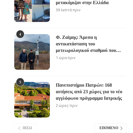
μετακόμιζαν στην Ελλάδα
59 λεπτά πριν
4
Φ. Ζαϊμης: Άμεσα η
αντικατάσταση του
μετεωρολογικού σταθμού που
καταστράφηκε από την πυρκαγιά
1 ώρα πριν
στην Αιγιάλεια
5
Πανεπιστήμιο Πατρών: 168
αιτήσεις από 23 χώρες για το νέο
αγγλόφωνο πρόγραμμα Ιατρικής
2 ώρες πριν
ΠΊΣΩ
ΕΠΌΜΕΝΟ