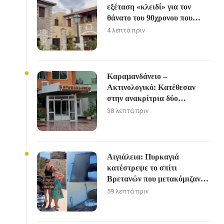
εξέταση «κλειδί» για τον
θάνατο του 90χρονου που
έκρυβε ο γιος του στον
4 λεπτά πριν
καταψύκτη
Καραμανδάνειο –
Ακτινολογικό: Κατέθεσαν
στην ανακρίτρια δύο
διευθυντές
38 λεπτά πριν
Αιγιάλεια: Πυρκαγιά
κατέστρεψε το σπίτι
Βρετανών που μετακόμιζαν
στην Ελλάδα
59 λεπτά πριν