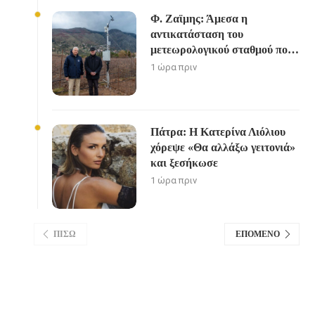
Φ. Ζαϊμης: Άμεσα η
αντικατάσταση του
μετεωρολογικού σταθμού που
καταστράφηκε από την
1 ώρα πριν
πυρκαγιά στην Αιγιάλεια
Πάτρα: Η Κατερίνα Λιόλιου
χόρεψε «Θα αλλάξω γειτονιά»
και ξεσήκωσε
1 ώρα πριν
ΠΊΣΩ
ΕΠΌΜΕΝΟ