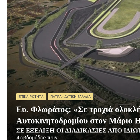
ΕΠΙΚΑΙΡΌΤΗΤΑ
ΠΆΤΡΑ - ΔΥΤΙΚΉ ΕΛΛΆΔΑ
Ευ. Φλωράτος: «Σε τροχιά ολοκλ
Αυτοκινητοδρομίου στον Μάριο 
ΣΕ ΕΞΈΛΙΞΗ ΟΙ ΔΙΑΔΙΚΑΣΊΕΣ ΑΠΌ ΙΔ
4 εβδομάδες πριν