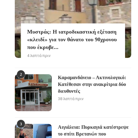
Μυστράς: Η ιατροδικαστική εξέταση
«κλειδί» για τον θάνατο του 90χρονου
που έκρυβε...
4 λεπτά πριν
2
Καραμανδάνειο – Ακτινολογικό:
Κατέθεσαν στην ανακρίτρια δύο
διευθυντές
38 λεπτά πριν
3
Αιγιάλεια: Πυρκαγιά κατέστρεψε
το σπίτι Βρετανών που