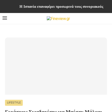
Η Ισπανία επαναφέρει προσωρινά τους συνοριακούς ελέγχ
LIFESTYLE
Γεράσιμος Σκιαδαρέσης για Μπέσσυ Μάλφα: