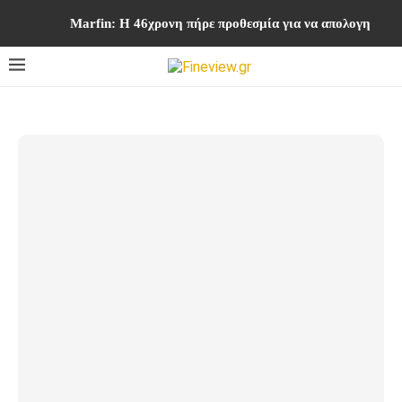
Marfin: Η 46χρονη πήρε προθεσμία για να απολογηθεί τ