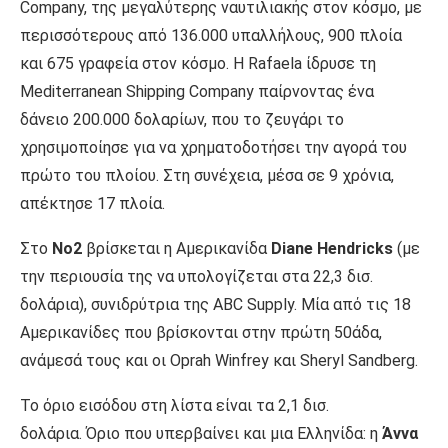
Company, της μεγαλύτερης ναυτιλιακής στον κόσμο, με
περισσότερους από 136.000 υπαλλήλους, 900 πλοία
και 675 γραφεία στον κόσμο. Η Rafaela ίδρυσε τη
Mediterranean Shipping Company παίρνοντας ένα
δάνειο 200.000 δολαρίων, που το ζευγάρι το
χρησιμοποίησε για να χρηματοδοτήσει την αγορά του
πρώτο του πλοίου. Στη συνέχεια, μέσα σε 9 χρόνια,
απέκτησε 17 πλοία.
Στο
Νο2
βρίσκεται η Αμερικανίδα
Diane Hendricks
(με
την περιουσία της να υπολογίζεται στα 22,3 δισ.
δολάρια), συνιδρύτρια της ABC Supply. Mία από τις 18
Αμερικανίδες που βρίσκονται στην πρώτη 50άδα,
ανάμεσά τους και οι Oprah Winfrey και Sheryl Sandberg.
Το όριο εισόδου στη λίστα είναι τα 2,1 δισ.
δολάρια. Όριο που υπερβαίνει και μια Ελληνίδα: η
Άννα