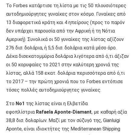
Το Forbes κατάρτισε τη λίστα με τις 50 πλουσιότερες
αυτοδημιούργητες γυναίκες στον κόσμο. Γυναίκες από
13 διαφορετικά κράτη και 4 ηπείρους (προς το παρόν
δεν υπάρχει παρουσία από την Αφρική ή τη Νότια
Αμερική). Συνολικά οι 50 γυναίκες της λίστας αξίζουν
276 δισ. δολάρια, ή 5,5 δισ. δολάρια κατά μέσο όρο.
Δέκα δισεκατομμύρια δολάρια λιγότερα από ό,τι άξιζαν
οι 50 κορυφαίες το 2021 στην καλύτερη χρονιά της
λίστας, αλλά 158 εκατ. δολάρια περισσότερα από ό,τι
το 2017 – την πρώτη χρονιά που το Forbes εντόπισε
τόσες πολλές αυτοδημιούργητες γυναίκες.
Στο
Νο1
της λίστας είναι η Ελβετίδα
εφοπλίστρια
Rafaela Aponte-Diamant
, με καθαρή αξία
38,8 δισ. δολαρίων. Μαζί με τον σύζυγό της, Gianluigi
Aponte, είναι ιδιοκτήτες της Mediterranean Shipping