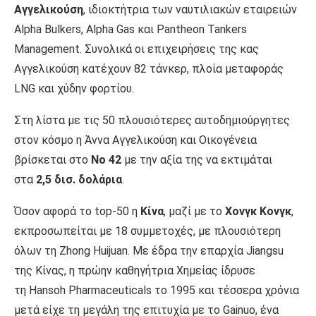
Αγγελικούση
, ιδιοκτήτρια των ναυτιλιακών εταιρειών
Alpha Bulkers, Alpha Gas και Pantheon Tankers
Management. Συνολικά οι επιχειρήσεις της κας
Αγγελικούση κατέχουν 82 τάνκερ, πλοία μεταφοράς
LNG και χύδην φορτίου.
Στη λίστα με τις 50 πλουσιότερες αυτοδημιούργητες
στον κόσμο η Άννα Αγγελικούση και Οικογένεια
βρίσκεται στο
Νο 42
με την αξία της να εκτιμάται
στα
2,5 δισ. δολάρια
.
Όσον αφορά το top-50 η
Κίνα
, μαζί με το
Χονγκ Κονγκ
,
εκπροσωπείται με 18 συμμετοχές, με πλουσιότερη
όλων τη Zhong Huijuan. Με έδρα την επαρχία Jiangsu
της Κίνας, η πρώην καθηγήτρια Χημείας ίδρυσε
τη Hansoh Pharmaceuticals το 1995 και τέσσερα χρόνια
μετά είχε τη μεγάλη της επιτυχία με το Gainuo, ένα