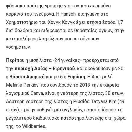
φάρμακο πρώτης γραμμής για τον προχωρημένο
καρκίνο του πνεύμονα. Η Hansoh, εισηγμένη στο
Χρηματιστήριο του Χονγκ Κονγκ έχει ετήσια έσοδα 1,7
δισ. δολάρια και ειδικεύεται σε θεραπείες όγκων, στην
καταπολέμηση λοιμώξεων και αυτοάνοσων
νοσημάτων.
Περίπου η μισή λίστα -24 γυναίκες- προέρχεται από
την
περιοχή Ασίας – Ειρηνικού
, και ακολουθούν με 20
η
Βόρεια Αμερική
και με 6 η
Ευρώπη
. Η Αυστραλή
Melanie Perkins, που συνίδρυσε το 2013 την εταιρεία
λογισμικού Canva, είναι η νεότερη της λίστας, 38 ετών.
Δεύτερη νεότερη της λίστας η Ρωσίδα Tatyana Kim (49
ετών), πρώην καθηγήτρια αγγλικών, η οποία ίδρυσε το
μεγαλύτερο διαδικτυακό κατάστημα λιανικής στη χώρα
της, το Wildberries.