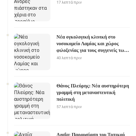
17 λεπτά πριν
Νέα ογκολογική κλινική στο
νοσοκομείο Λαμίας και χώρος
φιλοξενίας για τους συγγενείς των
ασθενών
40 λεπτά πριν
Θάνος Πλεύρης: Νέα αυστηρότερη
γραμμή στη μεταναστευτική
πολιτική
57 λεπτά πριν
Αχαΐα: Παρουσίαση του Τοπικού