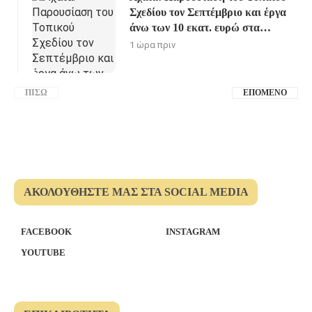
Σχεδίου τον Σεπτέμβριο και έργα
άνω των 10 εκατ. ευρώ στα
Καλάβρυτα
1 ώρα πριν
ΠΊΣΩ
ΕΠΌΜΕΝΟ
ΑΚΟΛΟΥΘΉΣΤΕ ΜΑΣ ΣΤΑ SOCIAL MEDIA
FACEBOOK
INSTAGRAM
YOUTUBE