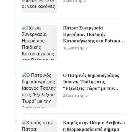
3 λεπτά πριν
Πάτρα: Συνεργασία
Ημερήσιας Παιδικής
Κατασκήνωσης στα Ροΐτικα
με τον ΝΟΠ
16 λεπτά πριν
Ο Πατρινός δημοσιογράφος
Ιάσονας Τσόλης στις
“Εξελίξεις Τώρα” με την
Αναστασία Γιάμαλη
33 λεπτά πριν
Καιρός στην Πάτρα: Ανεβαίνει
η θερμοκρασία από σήμερα –