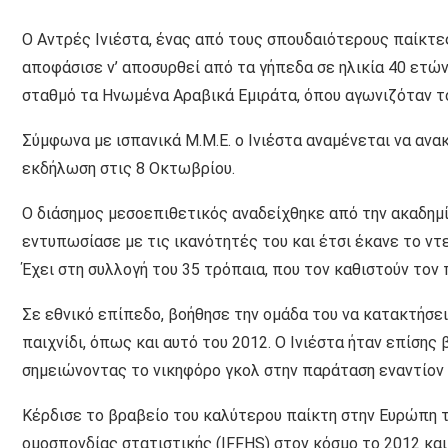
Ο Αντρές Ινιέστα, ένας από τους σπουδαιότερους παίκτες
αποφάσισε ν’ αποσυρθεί από τα γήπεδα σε ηλικία 40 ετών
σταθμό τα Ηνωμένα Αραβικά Εμιράτα, όπου αγωνιζόταν το
Σύμφωνα με ισπανικά Μ.Μ.Ε. ο Ινιέστα αναμένεται να ανα
εκδήλωση στις 8 Οκτωβρίου.
Ο διάσημος μεσοεπιθετικός αναδείχθηκε από την ακαδημ
εντυπωσίασε με τις ικανότητές του και έτσι έκανε το ντ
Έχει στη συλλογή του 35 τρόπαια, που τον καθιστούν το
Σε εθνικό επίπεδο, βοήθησε την ομάδα του να κατακτήσε
παιχνίδι, όπως και αυτό του 2012. Ο Ινιέστα ήταν επίσης
σημειώνοντας το νικηφόρο γκολ στην παράταση εναντίον 
Κέρδισε το βραβείο του καλύτερου παίκτη στην Ευρώπη 
ομοσπονδίας στατιστικής (IFFHS) στον κόσμο το 2012 και