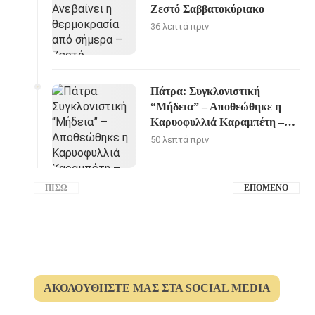
Ζεστό Σαββατοκύριακο
36 λεπτά πριν
Πάτρα: Συγκλονιστική
“Μήδεια” – Αποθεώθηκε η
Καρυοφυλλιά Καραμπέτη –
ΦΩΤΟ
50 λεπτά πριν
ΠΊΣΩ
ΕΠΌΜΕΝΟ
ΑΚΟΛΟΥΘΉΣΤΕ ΜΑΣ ΣΤΑ SOCIAL MEDIA