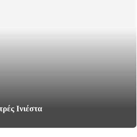
τρές Ινιέστα