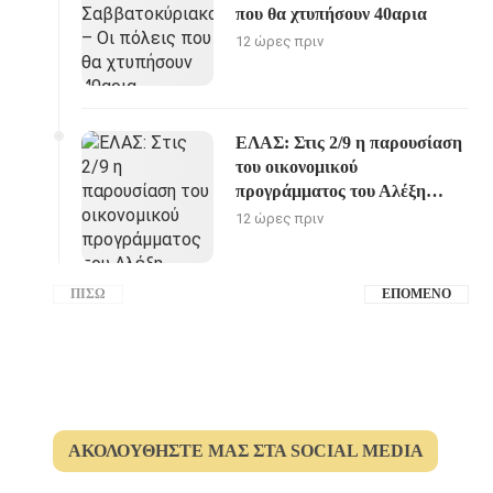
που θα χτυπήσουν 40αρια
12 ώρες πριν
ΕΛΑΣ: Στις 2/9 η παρουσίαση
του οικονομικού
προγράμματος του Αλέξη
Τσίπρα
12 ώρες πριν
ΠΊΣΩ
ΕΠΌΜΕΝΟ
ΑΚΟΛΟΥΘΉΣΤΕ ΜΑΣ ΣΤΑ SOCIAL MEDIA