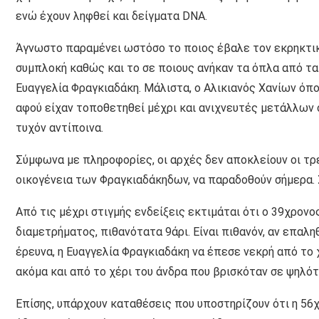
ενώ έχουν ληφθεί και δείγματα DNA.
Άγνωστο παραμένει ωστόσο το ποιος έβαλε τον εκρηκτικ
συμπλοκή καθώς και το σε ποιους ανήκαν τα όπλα από τα
Ευαγγελία Φραγκιαδάκη. Μάλιστα, ο Αλικιανός Χανίων όπ
αφού είχαν τοποθετηθεί μέχρι και ανιχνευτές μετάλλων 
τυχόν αντίποινα.
Σύμφωνα με πληροφορίες, οι αρχές δεν αποκλείουν οι τρ
οικογένεια των Φραγκιαδάκηδων, να παραδοθούν σήμερα. 
Από τις μέχρι στιγμής ενδείξεις εκτιμάται ότι ο 39χρο
διαμετρήματος, πιθανότατα 9άρι. Είναι πιθανόν, αν επαλη
έρευνα, η Ευαγγελία Φραγκιαδάκη να έπεσε νεκρή από το
ακόμα και από το χέρι του άνδρα που βρισκόταν σε ψηλό
Επίσης, υπάρχουν καταθέσεις που υποστηρίζουν ότι η 56χ