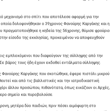
ό μηχανισμό στο σπίτι που αποτέλεσε αφορμή για την
 οποία δολοφονήθηκαν ο 39χρονος Φανούρης Καργάκης και η
ου πραγματοποιήθηκε η κηδεία της 56χρονης, θύμισε φρούριο
στην είσοδο της εκκλησίας, προκειμένου να αποφευχθούν
εις εμπλεκόμενοι που διαφεύγουν της σύλληψης από την
Σε βάρος τους ήδη έχουν εκδοθεί εντάλματα σύλληψης.
νος Φανούρης Καργάκης που σκοτώθηκε, έφερε πιστόλι μικρού
θευτεί και από τις βαλλιστικές και την ιατροδικαστική
 χέρι άλλου προσώπου, πιθανότατα, όπως εικάζουν οι Αρχές,
τερο σημείο και πυροβολούσε.
ρονη, μητέρα δύο παιδιών, πριν πέσει αιμόφυρτη στο