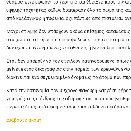
έδαφος, είχε υψώσει το χέρι της και έδειχνε προς την α
υψηλής ταχύτητας καθώς διαπέρασε όλο το σώμα της και 
από καλάσνικοφ ή τυφέκια, όχι πάντως από πιστόλια» ανέφ
Μέχρι στιγμής δεν υπάρχουν ακόμα επίσημες καταθέσεις 
στοιχεία του ατόμου που πυροβολούσε. Την ταυτότητα το
δεν έχουν συγκεκριμένες καταθέσεις ή βιντεοληπτικό υλι
Έτσι, δεν μπορούν να τον στείλουν κατηγορούμενο, όπως 
μείνει εκτός δικογραφίας στην πορεία των ερευνών, ενώ
διακινείται ένα συγκεκριμένο όνομα ως το άτομο που πυ
Κατά την αστυνομία, τον 39χρονο Φανούρη Καργάκη φέρετ
γαμπρός του, ο άνδρας της αδερφής του, ο οποίος βρέθηκ
φέρει τρύπες από σφαίρες τόσο από καλάσνικοφ όσο και 
Διαβάστε ακόμη