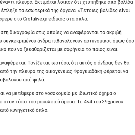
πέναντι πλευρά. Εκτιμάται λοιπόν ότι χτυπήθηκε από βολίδα
έπληξε τα εσωτερικά της όργανα. «Τέτοιες βολίδες είναι
ερε στο Cretalive.gr ειδικός στα όπλα.
στη δικογραφία στις οποίες να αναφέρονται τα ακριβή
υ συγκεκριμένου άνδρα πιθανολογούν αστυνομικοί, όμως όσο
κό που να ξεκαθαρίζεται με σαφήνεια το ποιος είναι.
αναφέρεται. Τονίζεται, ωστόσο, ότι αυτός ο άνδρας δεν θα
 από την πλευρά της οικογένειας Φραγκιαδάκη φέρεται να
ροβολούσε από ψηλά.
αι να μετέφερε στο νοσοκομείο με ιδιωτικό όχημα ο
ε στον τόπο του μακελειού άμεσα. Το 4×4 του 39χρονου
από κυνηγετικό όπλο.