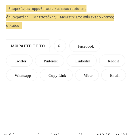
θεσμικές μεταρρυθμίσεις και προστασία της
δημοκρατίας
Μητσοτάκης – McGrath: Στο επίκεντρο κράτος
δικαίου
ΜΟΙΡΑΣΤΕΊΤΕ ΤΟ
0
Facebook
Twitter
Pinterest
Linkedin
Reddit
Whatsapp
Copy Link
Viber
Email