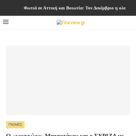
Φωτιά σε Αττική και Βοιωτία: Τον Δεκέμβριο η ολοκλ
ΓΝΏΜΕΣ
Ο «κεντρώος» Μητσοτάκης και ο ΣΥΡΙΖΑ με