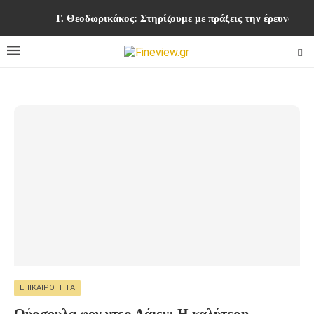
Τ. Θεοδωρικάκος: Στηρίζουμε με πράξεις την έρευνα και
ΕΠΙΚΑΙΡΌΤΗΤΑ
Ούρσουλα φον ντερ Λάιεν: H καλύτερη