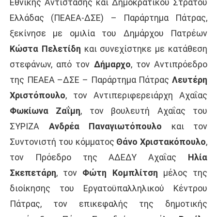
Εθνικής Αντίστασης και Δημοκρατικού Στρατού
Ελλάδας (ΠΕΑΕΑ-ΔΣΕ) – Παράρτημα Πάτρας,
ξεκίνησε με ομιλία του Δημάρχου Πατρέων
Κώστα
Πελετίδη
και συνεχίστηκε με κατάθεση
στεφάνων, από τον
Δήμαρχο
, τον Αντιπρόεδρο
της ΠΕΑΕΑ –ΔΣΕ – Παράρτημα Πάτρας
Λευτέρη
Χριστόπουλο
, τον Αντιπεριφερειάρχη Αχαΐας
Φωκίωνα
Ζαΐμη
, τον βουλευτή Αχαΐας του
ΣΥΡΙΖΑ
Ανδρέα
Παναγιωτόπουλο
και τον
Συντονιστή του κόμματος
Θάνο
Χριστακόπουλο
,
τον Πρόεδρο της ΑΔΕΔΥ Αχαΐας
Ηλία
Σκεπετάρη
, τον
Φώτη
Κομπλίτση
μέλος της
διοίκησης του Εργατοϋπαλληλικού Κέντρου
Πάτρας, τον επικεφαλής της δημοτικής